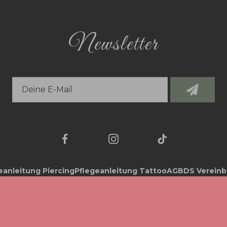
Newsletter
eanleitung Piercing
Pflegeanleitung Tattoo
AGB
DS Verein