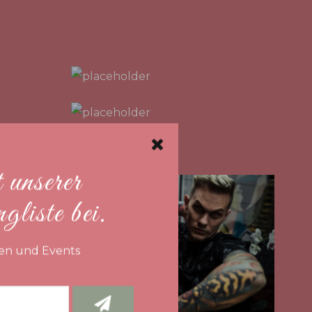
 unserer
liste bei.
en und Events