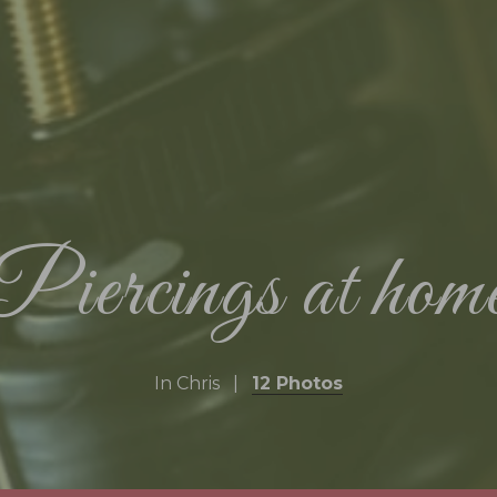
Piercings at hom
In
Chris
12 Photos