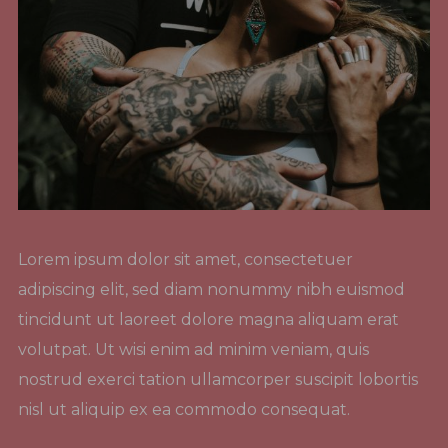
Lorem ipsum dolor sit amet, consectetuer
adipiscing elit, sed diam nonummy nibh euismod
tincidunt ut laoreet dolore magna aliquam erat
volutpat. Ut wisi enim ad minim veniam, quis
nostrud exerci tation ullamcorper suscipit lobortis
nisl ut aliquip ex ea commodo consequat.